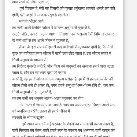
आप सभी को मंगल प्रणाम,
पूर्ण विश्वास है, मेरी यह विचारों की प्रवाह श्रृंखला आपको अच्छी लग रही
होगी, इसी कड़ी में आज प्रस्तुत है यह लेख।
स्वयं के भीतर आये।
हम सभी अपने दैनंदिन जीवन में विभिन्न अनुभव से गुजरते हैं,
खट्टे-मीठे , उतार- चढ़ाव, आशा -निराशा, जय-पराजय ऐसी विभिन्न प्रकार
के मनोभावों से हम अपने जीवन में गुजरते हैं,
जीवन के इस सफर में हमारी कई व्यक्तियों से मुलाकात होती है, जिनमें से
कुछ का व्यक्तित्व हमारे जीवन में गहरी छाप छोड़ जाता है, इस जीवन सफर में
निजी अनुभव के माध्यम से
हम निरंतर गुजरते जाते हैं, और नित्य नये अनुभवों का खजाना हमारे पास बढ़ता
जाता है, और हम स्वाध्याय द्वारा जो प्राप्त
करते हैं, वह हमारे जीवन की एक अमूल्य धरोहर है, हम में से हर एक व्यक्ति की
जीवन शैली भले ही अलग हो, मगर हमारे अनुभव भिन्न-भिन्न होंगे ही, जब उन
निजी अनुभवों से हम गुजरते हैं,
तब हम सभी का अनुभव अलग-अलग प्रकार का होगा।
मेरी नजर में स्वाध्याय का अर्थ है, स्वयं का अध्ययन, हम जितना अपने आप
को व्यवस्थित रखेंगे, उतना ही हमारे जीवन में
तरक्की के सोपान खुलेंगे।
हमें अपने जीवन में कई प्रकार के बंधनो का सामना भी करना पड़ता है,
कहीं मित्रता का बंधन, कहीं हमारे स्वयं के स्वभाव का अध्ययन, कहीं राष्ट्र का
बंधन, कहीं हमारे दायित्वों का बंधन, इन सब बंधनो को जीते हुए भी हमें हमारे