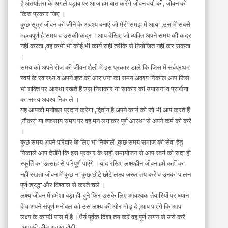
हैं अंतर्यात्रा के अगले पड़ाव पर आज हम बात करेंगे जीवनचर्या की, जीवन को
किस प्रकार जिए ।
कुछ सूत्र जीवन को जीने के अवश्य बनाएं जो मेरी समझ में आया ,उस में सबसे
महत्वपूर्ण है समय व उसकी कद्र ।आप देखिए जो व्यक्ति अपने समय की कद्र
नहीं करता ,वह कभी भी कोई भी कार्य सही तरीके से नियोजित नहीं कर सकता
।
समय को अपने रोज की जीवन शैली में इस प्रकार डाले कि जिस में सर्वप्रथम
स्वयं के स्वास्थ्य व अपने इष्ट की आराधना का समय अवश्य निकाल आप जिस
भी शक्ति पर आस्था रखते हैं उस निराकार या साकार की उपासना व प्रार्थना
का समय अवश्य निकाले ।
यह आपको मनोबल प्रदान करेगा ,द्वितीय है अपने कार्य को जो भी आप करते हैं
,नौकरी या व्यवसाय समय पर वह मन लगाकर पूर्ण आस्था से अपने कर्म को करें
।
कुछ समय अपने परिवार के लिए भी निकालें ,कुछ समय समाज की सेवा हेतु
निकाले आप देखेंगे कि इस प्रकार के सही समायोजन से आप स्वयं को सदा ही
स्फूर्ति का उत्साह से परिपूर्ण पाएंगे ।याद रखिए लक्ष्यहीन जीवन हमें कहीं का
नहीं रखता जीवन में कुछ ना कुछ छोटे छोटे लक्ष्य जरूर तय करें व उनका पालन
पूर्ण श्रद्धा और विश्वास से करते चले ।
लक्ष्य जीवन में हमेशा बड़ा ही चुने फिर उसके लिए आवश्यक तैयारियों पर ध्यान
दें व अपने संपूर्ण मनोबल को उस लक्ष्य की ओर मोड़ दे ,आप पाएंगे कि आप
लक्ष्य के काफी पास में है ।धैर्य पूर्वक दिशा तय करें वह पूर्ण लगन से उसे करें
,आपकी जीत अवश्य होगी