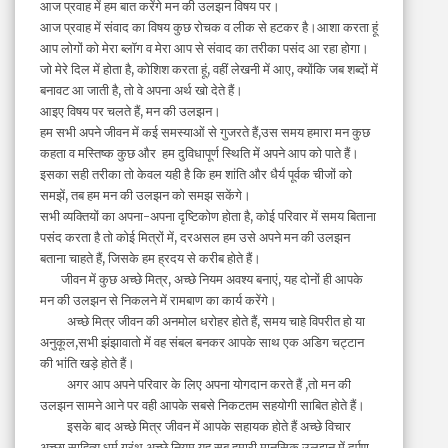
आज प्रवाह में हम बात करेंगे मन की उलझन विषय पर।
आज प्रवाह में संवाद का विषय कुछ रोचक व लीक से हटकर है।आशा करता हूं
आप लोगों को मेरा ब्लॉग व मेरा आप से संवाद का तरीका पसंद आ रहा होगा।
जो मेरे दिल में होता है, कोशिश करता हूं, वहीं लेखनी में आए, क्योंकि जब शब्दों में
बनावट आ जाती है, तो वे अपना अर्थ खो देते हैं।
आइए विषय पर चलते हैं, मन की उलझन।
हम सभी अपने जीवन में कई समस्याओं से गुजरते हैं,उस समय हमारा मन कुछ
कहता व मस्तिष्क कुछ और हम दुविधापूर्ण स्थिति में अपने आप को पाते हैं।
इसका सही तरीका तो केवल यही है कि हम शांति और धैर्य पूर्वक चीजों को
समझें, तब हम मन की उलझन को समझ सकेंगे।
सभी व्यक्तियों का अपना-अपना दृष्टिकोण होता है, कोई परिवार में समय बिताना
पसंद करता है तो कोई मित्रों में, दरअसल हम उसे अपने मन की उलझन
बताना चाहते हैं, जिसके हम ह्रदय से करीब होते हैं।
जीवन में कुछ अच्छे मित्र, अच्छे नियम अवश्य बनाएं, यह दोनों ही आपके
मन की उलझन से निकलने में रामबाण का कार्य करेंगे।
अच्छे मित्र जीवन की अनमोल धरोहर होते हैं, समय चाहे विपरीत हो या
अनुकूल,सभी झंझावातो में वह संबल बनकर आपके साथ एक अडिग चट्टान
की भांति खड़े होते हैं।
अगर आप अपने परिवार के लिए अपना योगदान करते हैं ,तो मन की
उलझन सामने आने पर वही आपके सबसे निकटतम सहयोगी साबित होते हैं।
इसके बाद अच्छे मित्र जीवन में आपके सहायक होते हैं अच्छे विचार
अच्छा
साहित्य
धर्म ग्रंथ अच्छे नियम यह सब हमारी मानसिक उलझन में दर्पण